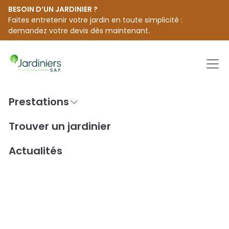
BESOIN D’UN JARDINIER ?
Faites entretenir votre jardin en toute simplicité :
demandez votre devis dès maintenant.
Men
Prestations
Passer
au
Accueil
Trouver un jardinier [city]
Trouver un jardinier
contenu
Jardiniers S.A.P. à ST BENOIT
Actualités