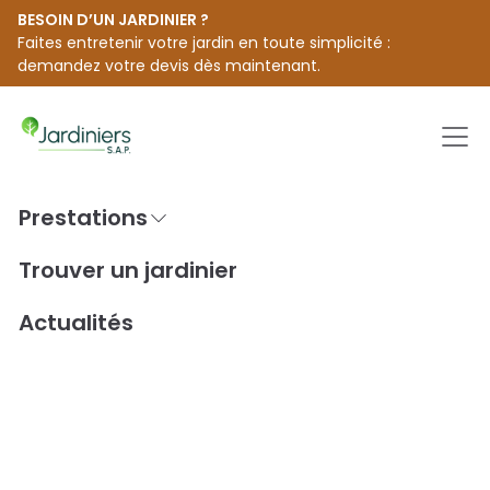
BESOIN D’UN JARDINIER ?
Faites entretenir votre jardin en toute simplicité :
demandez votre devis dès maintenant.
Men
Prestations
Passer
au
Accueil
Trouver un jardinier [city]
Trouver un jardinier
contenu
Jardiniers S.A.P. à Archignac
Actualités