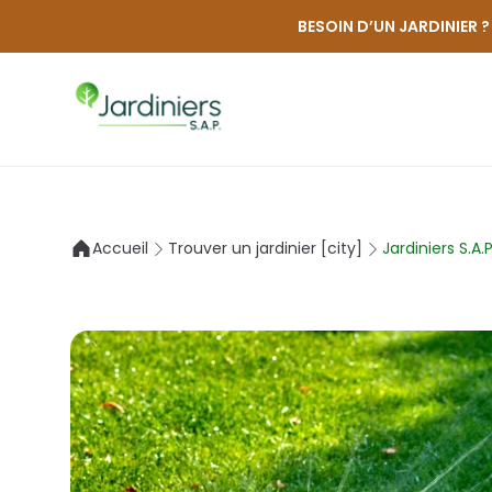
BESOIN D’UN JARDINIER ?
Passer
au
contenu
Taille de haie
Accueil
Trouver un jardinier [city]
Jardiniers S.A
Élagage abattage
Taille d’arbre
Taille d’olivier
Aménagement et entretien paysager