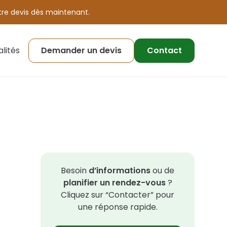
otre devis dès maintenant.
lités
Demander un devis
Contact
Plan de jardin
Besoin
d’informations
ou de
planifier un rendez-vous
?
Cliquez sur “Contacter” pour
une réponse rapide.
Traitement des arbres