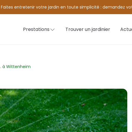
Faites entretenir votre jardin en toute simplicité : demandez v
Prestations
Trouver un jardinier
Actua
.P. à Wittenheim
Arrosage de jardin
Débroussaillage
Entretien de jardin fleuri
Entretien de plantation
Désherbage