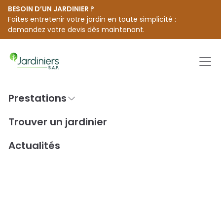
BESOIN D’UN JARDINIER ?
Faites entretenir votre jardin en toute simplicité :
demandez votre devis dès maintenant.
Men
Prestations
Passer
au
Accueil
Trouver un jardinier [city]
Trouver un jardinier
contenu
Jardiniers S.A.P. à Lozanne
Actualités