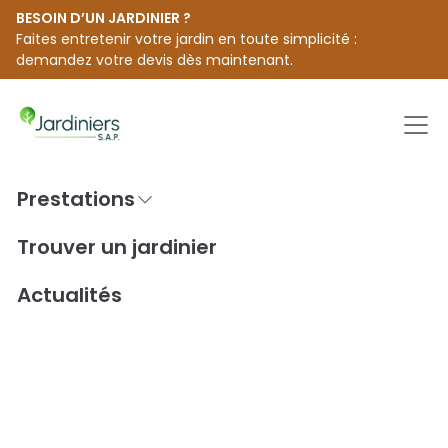
BESOIN D’UN JARDINIER ?
Faites entretenir votre jardin en toute simplicité :
demandez votre devis dès maintenant.
Men
Prestations
Passer
au
Accueil
Trouver un jardinier [city]
Trouver un jardinier
contenu
Jardiniers S.A.P. à Kourou
Actualités