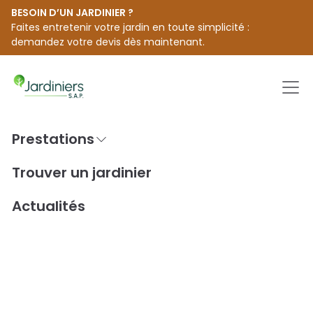
BESOIN D’UN JARDINIER ?
Faites entretenir votre jardin en toute simplicité :
demandez votre devis dès maintenant.
Men
Prestations
Passer
au
Accueil
Trouver un jardinier [city]
Trouver un jardinier
contenu
Jardiniers S.A.P. à Gourbeyre
Actualités